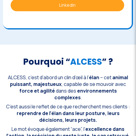
LinkedIn
Pourquoi “
ALCESS
” ?
ALCESS, c’est d’abord un clin d’œil à l’
élan
– cet
animal
puissant, majestueux
, capable de se mouvoir avec
force et agilité
dans des
environnements
complexes
.
C’est aussi le reflet de ce que recherchent mes clients :
reprendre de l’élan dans leur posture, leurs
décisions, leurs projets.
Le mot évoque également “ace”, l’
excellence dans
l’action, la précision du geste juste, le cap retrouvé.