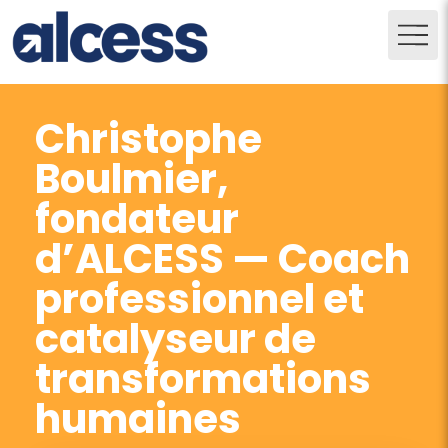
Christophe
Boulmier,
fondateur
d’ALCESS — Coach
professionnel et
catalyseur de
transformations
humaines