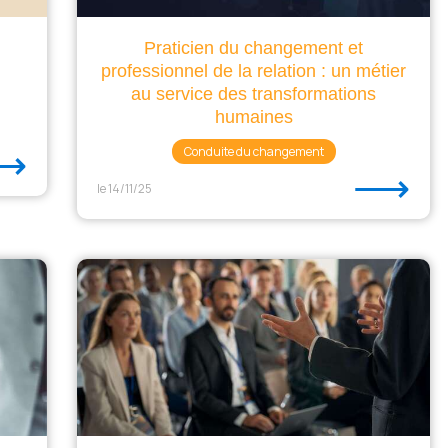
Praticien du changement et
professionnel de la relation : un métier
au service des transformations
humaines
⟶
Conduite du changement
⟶
le 14/11/25