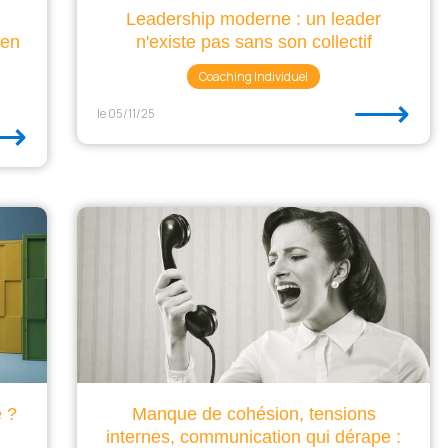
Leadership moderne : un leader
 en
n'existe pas sans son collectif
Coaching Individuel
⟶
le 05/11/25
⟶
e ?
Manque de cohésion, tensions
internes, communication qui dérape :