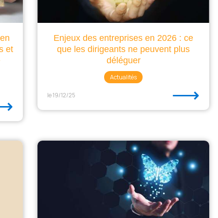
ien
Enjeux des entreprises en 2026 : ce
s et
que les dirigeants ne peuvent plus
e
déléguer
Actualités
⟶
le 19/12/25
⟶