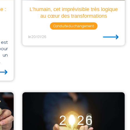
e :
L’humain, cet imprévisible très logique
au cœur des transformations
Conduite du changement
⟶
le 20/01/26
 est
pour
s un
.
⟶