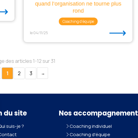
quand l’organisation ne tourne plus
⟶
rond
Coaching d'équipe
⟶
le 04/11/25
e des articles 1-12 sur 31
1
2
3
n du site
Nos accompagnement
Qui suis-je ?
Coaching individuel
Contact
Coaching d'équipe