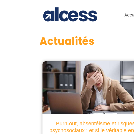
Accu
Actualités
Burn-out, absentéisme et risque
psychosociaux : et si le véritable e