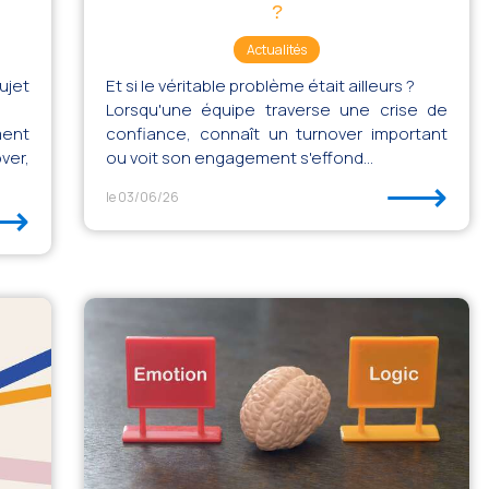
?
Actualités
ujet
Et si le véritable problème était ailleurs ?
Lorsqu'une équipe traverse une crise de
ment
confiance, connaît un turnover important
ver,
ou voit son engagement s'effond...
⟶
le 03/06/26
⟶