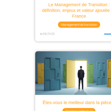
Le Management de Transition :
définition, enjeux et valeur ajoutée
France
Management de transition
le 06/11/25
Êtes-vous le meilleur dans la pièc