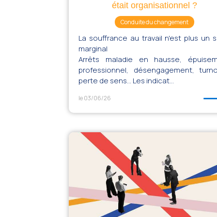
était organisationnel ?
Conduite du changement
La souffrance au travail n'est plus un s
marginal
Arrêts maladie en hausse, épuise
professionnel, désengagement, turno
perte de sens… Les indicat...
le 03/06/26