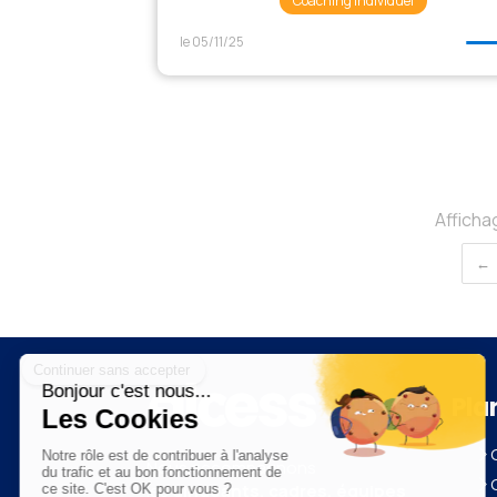
Coaching Individuel
le 05/11/25
Affichag
Pla
Nous accompagnons
les
dirigeants, cadres, équipes