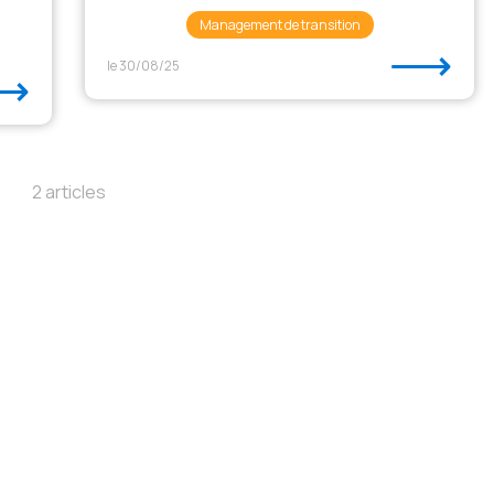
Management de transition
⟶
le 30/08/25
⟶
2 articles