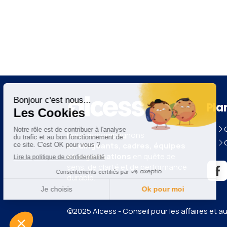
Pla
Nous accompagnons
les
dirigeants, cadres, équipes
et organisations
en quête de
sens, de clarté et de performance
durable.
©2025 Alcess - Conseil pour les affaires et a