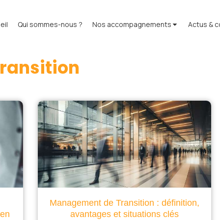
eil
Qui sommes-nous ?
Nos accompagnements
Actus & c
ransition
Management de Transition : définition,
 en
avantages et situations clés