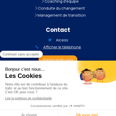
Coaching d'équipe
Conduite du changement
Management de transition
Contact
Alcess
Afficher le téléphone
Prendre rendez-vous
©2025 Alcess - Conseil pour les affaires et autres conseils
de gestion
Plan du site
Mentions légales